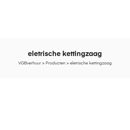
eletrische kettingzaag
VGBverhuur
>
Producten
>
eletrische kettingzaag