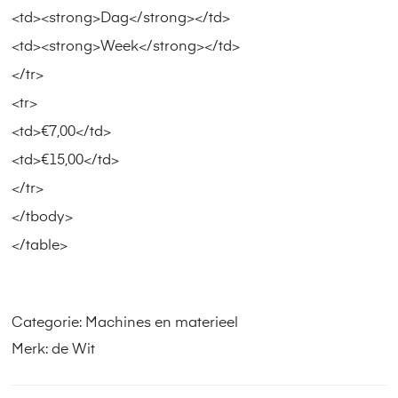
<td><strong>Dag</strong></td>
<td><strong>Week</strong></td>
</tr>
<tr>
<td>€7,00</td>
<td>€15,00</td>
</tr>
</tbody>
</table>
Categorie:
Machines en materieel
Merk:
de Wit