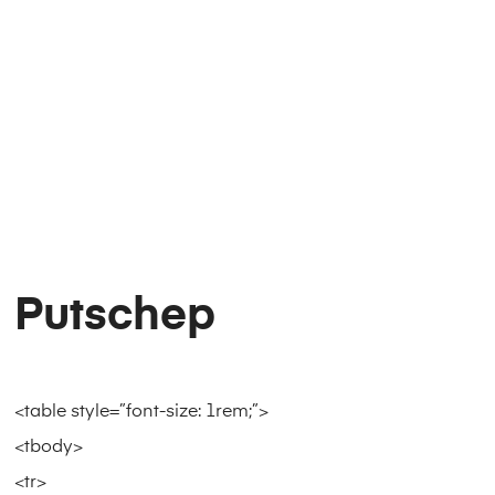
Putschep
<table style=”font-size: 1rem;”>
<tbody>
<tr>