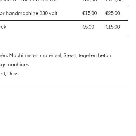
ine 12- 130 mm 230 volt
€38,00
€125,00
oor handmachine 230 volt
€15,00
€25,00
tuk
€5,00
€15,00
eën:
Machines en materieel
,
Steen, tegel en beton
ngsmachines
at
,
Duss