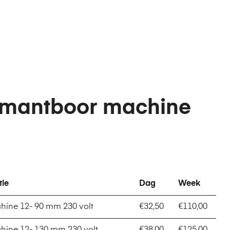
mantboor machine
tie
Dag
Week
ine 12- 90 mm 230 volt
€32,50
€110,00