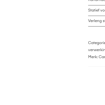
handmach
Statief v
Verleng s
Categori
verwerki
Merk:
Car