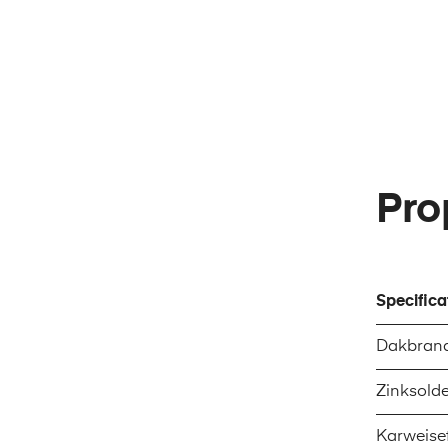
Pro
Specifica
Dakbrand
Zinksold
Karweise