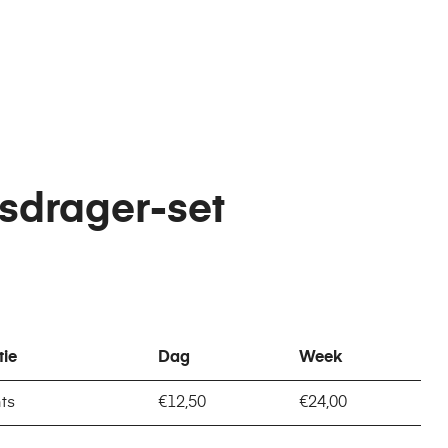
sdrager-set
tie
Dag
Week
nts
€12,50
€24,00