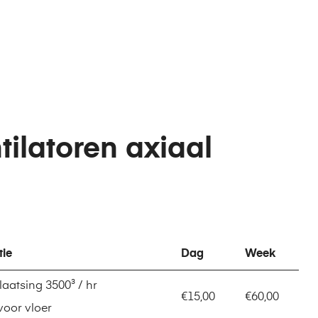
tilatoren axiaal
tie
Dag
Week
laatsing 3500³ / hr
€15,00
€60,00
voor vloer