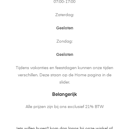
07:00-17:00
Zaterdag:
Gesloten
Zondag:
Gesloten
Tijdens vakanties en feestdagen kunnen onze tijden
verschillen. Deze staan op de Home pagina in de
slider.
Belangerijk
Alle prijzen zijn bij ons exclusief 21% BTW
Iets willen huren? kom dan langs bij onze winkel of